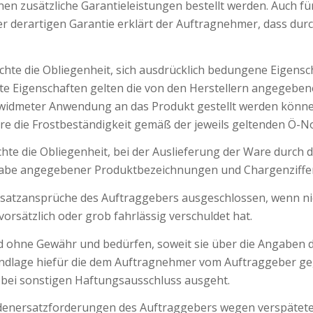
 zusätzliche Garantieleistungen bestellt werden. Auch für
er derartigen Garantie erklärt der Auftragnehmer, dass dur
echte die Obliegenheit, sich ausdrücklich bedungene Eigens
zte Eigenschaften gelten die von den Herstellern angegebe
ewidmeter Anwendung an das Produkt gestellt werden könne
re die Frostbeständigkeit gemäß der jeweils geltenden Ö-
echte die Obliegenheit, bei der Auslieferung der Ware dur
ßgabe angegebener Produktbezeichnungen und Chargenziffern
atzansprüche des Auftraggebers ausgeschlossen, wenn nich
rsätzlich oder grob fahrlässig verschuldet hat.
 ohne Gewähr und bedürfen, soweit sie über die Angaben de
ndlage hiefür die dem Auftragnehmer vom Auftraggeber ge
r bei sonstigen Haftungsausschluss ausgeht.
denersatzforderungen des Auftraggebers wegen verspäteter